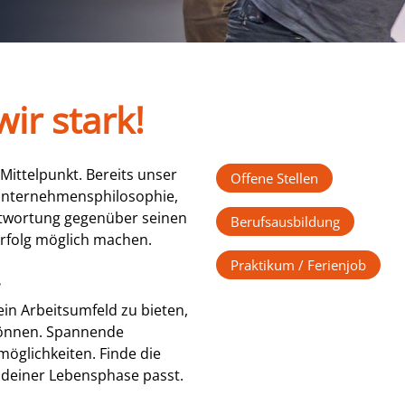
ir stark!
Mittelpunkt. Bereits unser
Offene Stellen
 Unternehmensphilosophie,
ntwortung gegenüber seinen
Berufsausbildung
Erfolg möglich machen.
Praktikum / Ferienjob
.
ein Arbeitsumfeld zu bieten,
 können. Spannende
möglichkeiten. Finde die
 deiner Lebensphase passt.