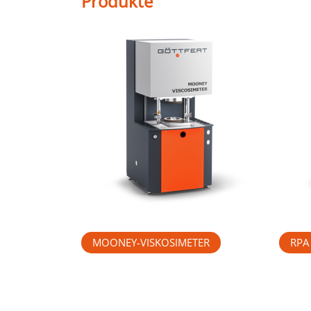
Produkte
MOONEY-VISKOSIMETER
RPA